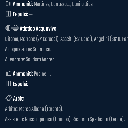
🟨
Ammoniti:
Martinez, Carrozzo J., Danilo Dias.
🟥
Espulsi:
—
🔴🔵
Atletico Acquaviva
Ditoma, Marrone (77’ Carucci), Asselti (52’ Garci), Angelini (66’ D. For
A disposizione: Sanrocco.
Allenatore: Solidoro Andrea.
🟨
Ammoniti:
Pucinelli.
🟥
Espulsi:
—
📋
Arbitri
Arbitro: Marco Albano (Taranto).
Assistenti: Rocco Epicoco (Brindisi), Riccardo Spedicato (Lecce).