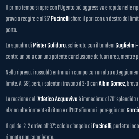
Il primo tempo si apre con l’Ugento più aggressivo e rapido nelle ripa
prova a reagire e al 25’
Pucinelli
sfiora il pari con un destro dal lim
porta.
La squadra di
Mister Solidoro
, schierata con il tandem
Guglielmi–
centra un palo con una potente conclusione da fuori area, mentre p
Nella ripresa, i rossoblù entrano in campo con un altro atteggiament
limite. Al 59’, però, i salentini trovano il 2-0 con
Albin Gomez
, bravo
La reazione dell’
Atletico Acquaviva
è immediata: al 70’ splendida 
alzano ulteriormente il ritmo e all’83’ sfiorano il pareggio con
Garci
Il gol del 2-2 arriva all’87’: calcio d’angolo di
Pucinelli
, perfetta inc
rimonta non completata.