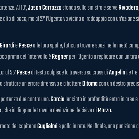
rtenze. Al 10’,
Jason Carrozzo
sfonda sulla sinistra e serve
Rivadero
ite alto di poco, ma al 27’ l’Ugento va vicino al raddoppio con un’azione 
Girardi
e
Pesce
alle loro spalle, fatica a trovare spazi nella metà cam
oco prima dell’intervallo è
Regner
per l’Ugento a replicare con un tiro 
o: al 55’
Pesce
di testa colpisce la traversa su cross di
Angelini
, e tr
 a sfruttare un errore difensivo e a battere
Ditoma
con un destro precis
ripartenza due contro uno,
Garcia
lanciato in profondità entra in area e
a
, che in diagonale trova la deviazione decisiva di
Marzo
.
ornata del capitano
Guglielmi
e palla in rete. Nel finale, una punizione 