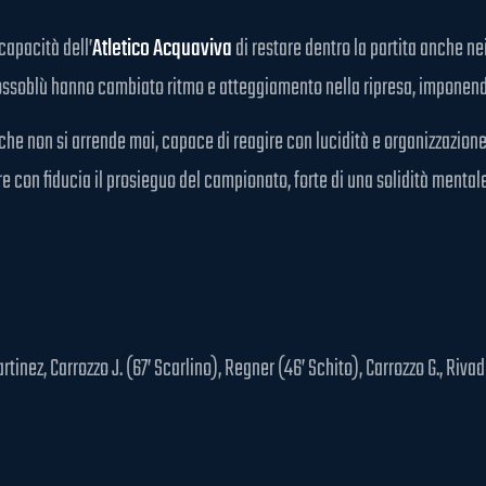
capacità dell’
Atletico Acquaviva
di restare dentro la partita anche ne
i rossoblù hanno cambiato ritmo e atteggiamento nella ripresa, imponend
 che non si arrende mai, capace di reagire con lucidità e organizzazione
e con fiducia il prosieguo del campionato, forte di una solidità menta
inez, Carrozzo J. (67’ Scarlino), Regner (46’ Schito), Carrozzo G., Rivade