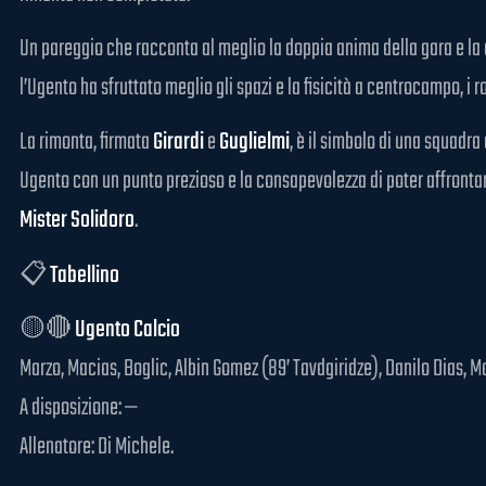
Un pareggio che racconta al meglio la doppia anima della gara e la 
l’Ugento ha sfruttato meglio gli spazi e la fisicità a centrocampo, 
La rimonta, firmata
Girardi
e
Guglielmi
, è il simbolo di una squadra
Ugento con un punto prezioso e la consapevolezza di poter affrontar
Mister Solidoro
.
📋
Tabellino
🟡🔴
Ugento Calcio
Marzo, Macias, Boglic, Albin Gomez (89’ Tavdgiridze), Danilo Dias, Mart
A disposizione: —
Allenatore: Di Michele.