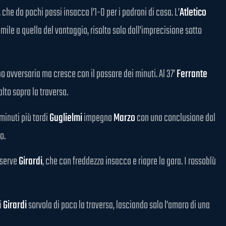
, che da pochi passi insacca l’1-0 per i padroni di casa. L’
Atletico
simile a quella del vantaggio, risolta solo dall’imprecisione sotto
po avversaria ma cresce con il passare dei minuti. Al 37’
Ferrante
alto sopra la traversa.
e minuti più tardi
Guglielmi
impegna
Marzo
con una conclusione dal
o.
 serve
Girardi
, che con freddezza insacca e riapre la gara. I rossoblù
di
Girardi
sorvola di poco la traversa, lasciando solo l’amaro di una