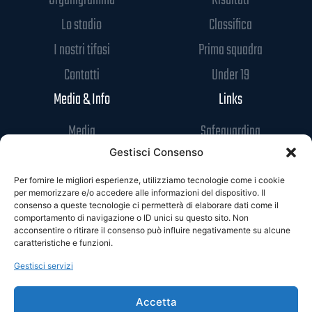
Lo stadio
Classifica
I nostri tifosi
Prima squadra
Contatti
Under 19
Media & Info
Links
Media
Safeguarding
News
Codice di Condotta
Gestisci Consenso
Sponsor
Privacy Policy
Per fornire le migliori esperienze, utilizziamo tecnologie come i cookie
per memorizzare e/o accedere alle informazioni del dispositivo. Il
Accrediti
Cookie Policy
consenso a queste tecnologie ci permetterà di elaborare dati come il
comportamento di navigazione o ID unici su questo sito. Non
acconsentire o ritirare il consenso può influire negativamente su alcune
caratteristiche e funzioni.
Gestisci servizi
Accetta