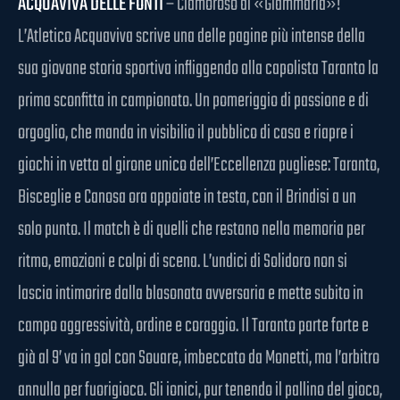
ACQUAVIVA DELLE FONTI
– Clamoroso al «Giammaria»!
L’Atletico Acquaviva scrive una delle pagine più intense della
sua giovane storia sportiva infliggendo alla capolista Taranto la
prima sconfitta in campionato. Un pomeriggio di passione e di
orgoglio, che manda in visibilio il pubblico di casa e riapre i
giochi in vetta al girone unico dell’Eccellenza pugliese: Taranto,
Bisceglie e Canosa ora appaiate in testa, con il Brindisi a un
solo punto. Il match è di quelli che restano nella memoria per
ritmo, emozioni e colpi di scena. L’undici di Solidoro non si
lascia intimorire dalla blasonata avversaria e mette subito in
campo aggressività, ordine e coraggio. Il Taranto parte forte e
già al 9’ va in gol con Souare, imbeccato da Monetti, ma l’arbitro
annulla per fuorigioco. Gli ionici, pur tenendo il pallino del gioco,