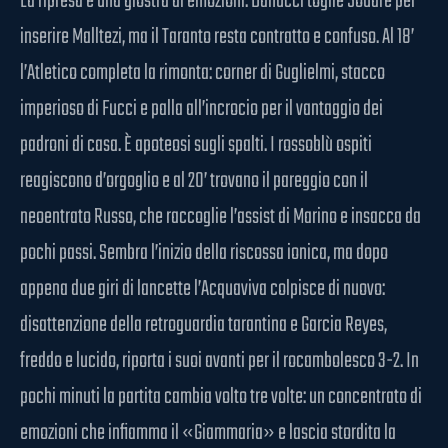
La ripresa è una giostra di emozioni. Danucci toglie Souare per
inserire Malltezi, ma il Taranto resta contratto e confuso. Al 18’
l’Atletico completa la rimonta: corner di Guglielmi, stacco
imperioso di Fucci e palla all’incrocio per il vantaggio dei
padroni di casa. È apoteosi sugli spalti. I rossoblù ospiti
reagiscono d’orgoglio e al 20’ trovano il pareggio con il
neoentrato Russo, che raccoglie l’assist di Marino e insacca da
pochi passi. Sembra l’inizio della riscossa ionica, ma dopo
appena due giri di lancette l’Acquaviva colpisce di nuovo:
disattenzione della retroguardia tarantina e Garcia Reyes,
freddo e lucido, riporta i suoi avanti per il rocambolesco 3-2. In
pochi minuti la partita cambia volto tre volte: un concentrato di
emozioni che infiamma il «Giammaria» e lascia stordita la