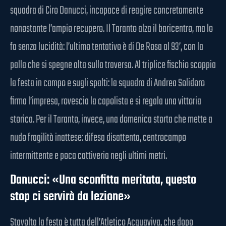
squadra di Ciro Danucci, incapace di reagire concretamente
nonostante l’ampio recupero. Il Taranto alza il baricentro, ma lo
fa senza lucidità: l’ultimo tentativo è di De Rosa al 93’, con la
palla che si spegne alta sulla traversa. Al triplice fischio scoppia
la festa in campo e sugli spalti: la squadra di Andrea Solidoro
firma l’impresa, rovescia la capolista e si regala una vittoria
storica. Per il Taranto, invece, una domenica storta che mette a
nudo fragilità inattese: difesa disattenta, centrocampo
intermittente e poca cattiveria negli ultimi metri.
Danucci: «Una sconfitta meritata, questo
stop ci servirà da lezione»
Stavolta la festa è tutta dell’Atletico Acquaviva, che dopo