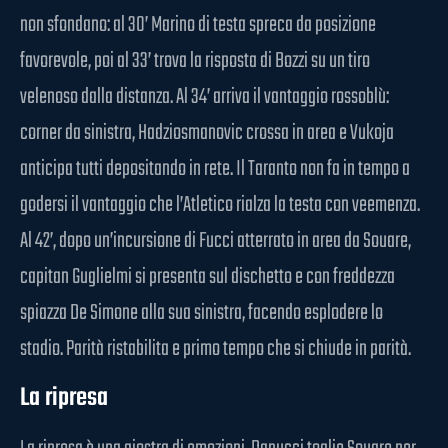
non sfondano: al 30’ Marino di testa spreca da posizione
favorevole, poi al 33’ trova la risposta di Bozzi su un tiro
velenoso dalla distanza. Al 34’ arriva il vantaggio rossoblù:
corner da sinistra, Hadziosmanovic crossa in area e Vukoja
anticipa tutti depositando in rete. Il Taranto non fa in tempo a
godersi il vantaggio che l’Atletico rialza la testa con veemenza.
Al 42’, dopo un’incursione di Fucci atterrato in area da Souare,
capitan Guglielmi si presenta sul dischetto e con freddezza
spiazza De Simone alla sua sinistra, facendo esplodere lo
stadio. Parità ristabilita e primo tempo che si chiude in parità.
La ripresa