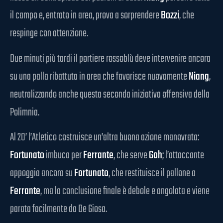
il campo e, entrato in area, prova a sorprendere
Bozzi
, che
respinge con attenzione.
Due minuti più tardi il portiere rossoblù deve intervenire ancora
su una palla ribattuta in area che favorisce nuovamente
Niang
,
neutralizzando anche questa seconda iniziativa offensiva della
Polimnia.
Al 20’ l’Atletico costruisce un’altra buona azione manovrata:
Fortunato
imbuca per
Ferrante
, che serve
Goh
; l’attaccante
appoggia ancora su
Fortunato
, che restituisce il pallone a
Ferrante
, ma la conclusione finale è debole e angolata e viene
parata facilmente da De Giosa.