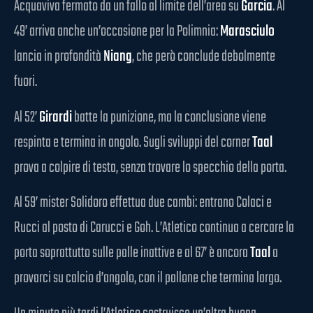
Acquaviva fermato da un fallo al limite dell’area su
Garcia
. Al
49’ arriva anche un’occasione per la Polimnia:
Marasciulo
lancia in profondità
Niang
, che però conclude debolmente
fuori.
Al 52’
Girardi
batte la punizione, ma la conclusione viene
respinta e termina in angolo. Sugli sviluppi del corner
Taal
prova a colpire di testa, senza trovare lo specchio della porta.
Al 59’ mister Solidoro effettua due cambi: entrano Colaci e
Rucci al posto di Carucci e Goh. L’Atletico continua a cercare la
porta soprattutto sulle palle inattive e al 67’ è ancora
Taal
a
provarci su calcio d’angolo, con il pallone che termina largo.