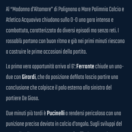
Al “Madonna d’Altomare” di Polignano a Mare Polimnia Calcio e
Atletico Acquaviva chiudono sullo 0-0 una gara intensa e
combattuta, caratterizzata da diversi episodi ma senza reti. I
rossoblù partono con buon ritmo e già nei primi minuti riescono
a costruire le prime occasioni della partita.
La prima vera opportunità arriva al 6’:
Ferrante
chiude un uno-
due con
Girardi
, che da posizione defilata lascia partire una
conclusione che colpisce il palo esterno alla sinistra del
portiere De Giosa.
Due minuti più tardi è
Pucinelli
a rendersi pericoloso con una
punizione precisa deviata in calcio d’angolo. Sugli sviluppi del