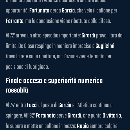
Un minuto più tardi l’Atletico costruisce un’altra buona
opportunità:
Fortunato
cerca
Garcia
, che vela il pallone per
Ferrante
, ma la conclusione viene ribattuta dalla difesa.
Al 72’ arriva un altro episodio importante:
Girardi
prova il tiro dal
limite, De Giosa respinge in maniera imprecisa e
Guglielmi
trova la rete sulla ribattuta, ma l’azione viene fermata per
posizione di fuorigioco.
Finale acceso e superiorità numerica
rossoblù
Al 74’ entra
Fucci
al posto di
Garcia
e l’Atletico continua a
spingere. All’82’
Fortunato
serve
Girardi
, che punta
Divittorio
,
lo supera e mette un pallone in mezzo:
Rapio
sembra colpire