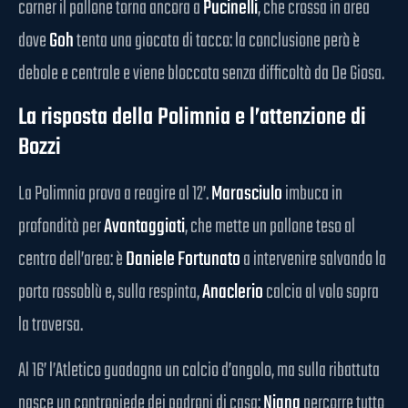
corner il pallone torna ancora a
Pucinelli
, che crossa in area
dove
Goh
tenta una giocata di tacco: la conclusione però è
debole e centrale e viene bloccata senza difficoltà da De Giosa.
La risposta della Polimnia e l’attenzione di
Bozzi
La Polimnia prova a reagire al 12’.
Marasciulo
imbuca in
profondità per
Avantaggiati
, che mette un pallone teso al
centro dell’area: è
Daniele Fortunato
a intervenire salvando la
porta rossoblù e, sulla respinta,
Anaclerio
calcia al volo sopra
la traversa.
Al 16’ l’Atletico guadagna un calcio d’angolo, ma sulla ribattuta
nasce un contropiede dei padroni di casa:
Niang
percorre tutto