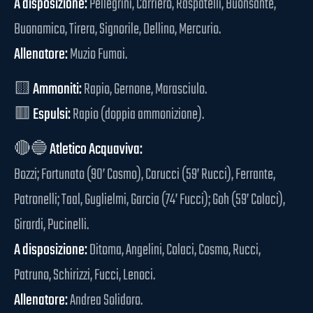
A disposizione:
Pellegrini, Carriero, Raspatelli, Buonsante,
Buonamico, Tirera, Signorile, Dellino, Mercurio.
Allenatore:
Muzio Fumai.
🟨
Ammoniti:
Rapio, Gernone, Marasciulo.
🟥
Espulsi:
Rapio (doppia ammonizione).
🔴🔵
Atletico Acquaviva:
Bozzi; Fortunato (90’ Cosmo), Carucci (59’ Rucci), Ferrante,
Patronelli; Taal, Guglielmi, Garcia (74’ Fucci); Goh (59’ Colaci),
Girardi, Pucinelli.
A disposizione:
Ditoma, Angelini, Colaci, Cosmo, Rucci,
Patruno, Schirizzi, Fucci, Lenoci.
Allenatore:
Andrea Solidoro.