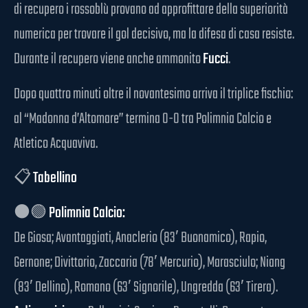
di recupero i rossoblù provano ad approfittare della superiorità
numerica per trovare il gol decisivo, ma la difesa di casa resiste.
Durante il recupero viene anche ammonito
Fucci
.
Dopo quattro minuti oltre il novantesimo arriva il triplice fischio:
al “Madonna d’Altomare” termina 0-0 tra Polimnia Calcio e
Atletico Acquaviva.
📋
Tabellino
⚫️🟢
Polimnia Calcio:
De Giosa; Avantaggiati, Anaclerio (83′ Buonamico), Rapio,
Gernone; Divittorio, Zaccaria (78′ Mercurio), Marasciulo; Niang
(83′ Dellino), Romano (63′ Signorile), Ungredda (63′ Tirera).