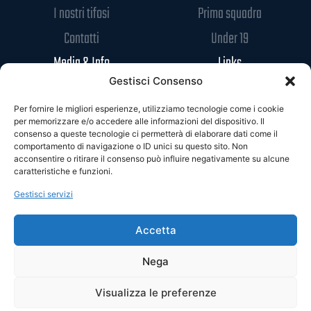
I nostri tifosi
Prima squadra
Contatti
Under 19
Media & Info
Links
Gestisci Consenso
Media
Safeguarding
Per fornire le migliori esperienze, utilizziamo tecnologie come i cookie
News
Codice di Condotta
per memorizzare e/o accedere alle informazioni del dispositivo. Il
consenso a queste tecnologie ci permetterà di elaborare dati come il
Sponsor
Privacy Policy
comportamento di navigazione o ID unici su questo sito. Non
acconsentire o ritirare il consenso può influire negativamente su alcune
Accrediti
Cookie Policy
caratteristiche e funzioni.
Gestisci servizi
Accetta
Nega
Visualizza le preferenze