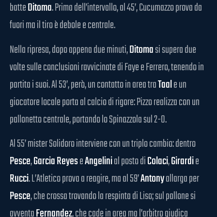
batte
Ditoma
. Prima dell’intervallo, al 45’, Cucumazzo prova da
fuori ma il tiro è debole e centrale.
Nella ripresa, dopo appena due minuti,
Ditoma
si supera due
volte sulle conclusioni ravvicinate di Faye e Ferrero, tenendo in
partita i suoi. Al 53’, però, un contatto in area tra
Taal
e un
giocatore locale porta al calcio di rigore: Pizzo realizza con un
pallonetto centrale, portando lo Spinazzola sul 2-0.
Al 55’ mister Solidoro interviene con un triplo cambio: dentro
Pesce
,
Garcia Reyes
e
Angelini
al posto di
Colaci
,
Girardi
e
Rucci
. L’Atletico prova a reagire, ma al 59’
Antony
allarga per
Pesce
, che crossa trovando la respinta di Liso; sul pallone si
avventa
Fernandez
, che cade in area ma l’arbitro giudica