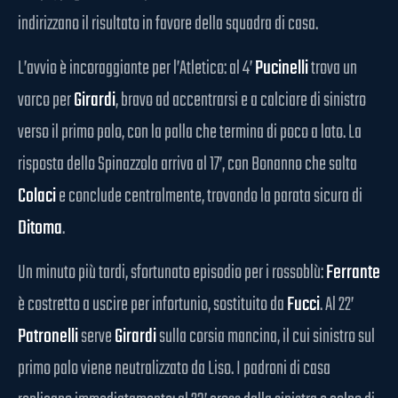
indirizzano il risultato in favore della squadra di casa.
L’avvio è incoraggiante per l’Atletico: al 4’
Pucinelli
trova un
varco per
Girardi
, bravo ad accentrarsi e a calciare di sinistro
verso il primo palo, con la palla che termina di poco a lato. La
risposta dello Spinazzola arriva al 17’, con Bonanno che salta
Colaci
e conclude centralmente, trovando la parata sicura di
Ditoma
.
Un minuto più tardi, sfortunato episodio per i rossoblù:
Ferrante
è costretto a uscire per infortunio, sostituito da
Fucci
. Al 22’
Patronelli
serve
Girardi
sulla corsia mancina, il cui sinistro sul
primo palo viene neutralizzato da Liso. I padroni di casa