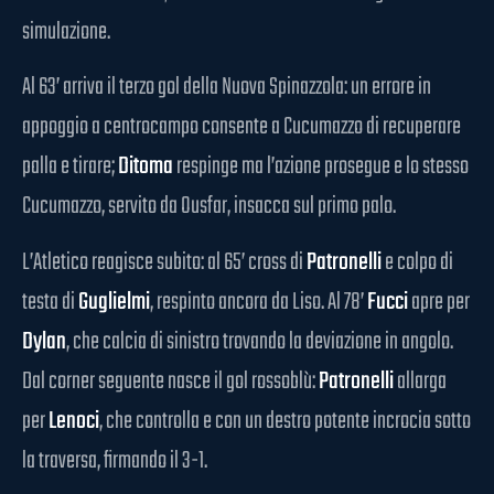
simulazione.
Al 63’ arriva il terzo gol della Nuova Spinazzola: un errore in
appoggio a centrocampo consente a Cucumazzo di recuperare
palla e tirare;
Ditoma
respinge ma l’azione prosegue e lo stesso
Cucumazzo, servito da Ousfar, insacca sul primo palo.
L’Atletico reagisce subito: al 65’ cross di
Patronelli
e colpo di
testa di
Guglielmi
, respinto ancora da Liso. Al 78’
Fucci
apre per
Dylan
, che calcia di sinistro trovando la deviazione in angolo.
Dal corner seguente nasce il gol rossoblù:
Patronelli
allarga
per
Lenoci
, che controlla e con un destro potente incrocia sotto
la traversa, firmando il 3-1.