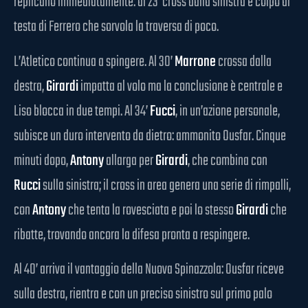
replicano immediatamente: al 23’ cross dalla sinistra e colpo di
testa di Ferrero che sorvola la traversa di poco.
L’Atletico continua a spingere. Al 30’
Marrone
crossa dalla
destra,
Girardi
impatta al volo ma la conclusione è centrale e
Liso blocca in due tempi. Al 34’
Fucci
, in un’azione personale,
subisce un duro intervento da dietro: ammonito Ousfar. Cinque
minuti dopo,
Antony
allarga per
Girardi
, che combina con
Rucci
sulla sinistra; il cross in area genera una serie di rimpalli,
con
Antony
che tenta la rovesciata e poi lo stesso
Girardi
che
ribatte, trovando ancora la difesa pronta a respingere.
Al 40’ arriva il vantaggio della Nuova Spinazzola: Ousfar riceve
sulla destra, rientra e con un preciso sinistro sul primo palo