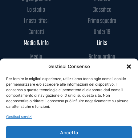
Lo stadio
Classifica
I nostri tifosi
Prima squadra
Contatti
Under 19
Media & Info
Links
Media
Safeguarding
News
Codice di Condotta
Gestisci Consenso
Sponsor
Privacy Policy
Per fornire le migliori esperienze, utilizziamo tecnologie come i cookie
per memorizzare e/o accedere alle informazioni del dispositivo. Il
Accrediti
Cookie Policy
consenso a queste tecnologie ci permetterà di elaborare dati come il
comportamento di navigazione o ID unici su questo sito. Non
acconsentire o ritirare il consenso può influire negativamente su alcune
caratteristiche e funzioni.
Gestisci servizi
Accetta