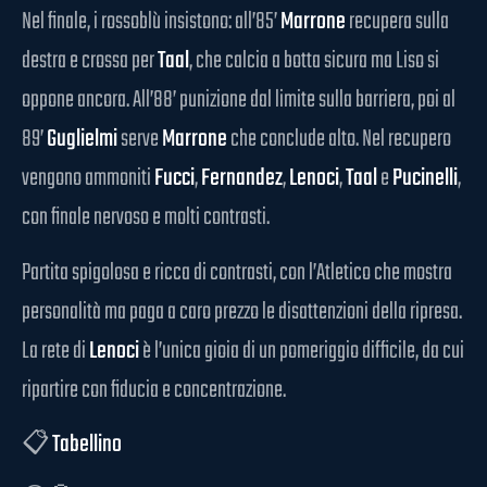
Nel finale, i rossoblù insistono: all’85’
Marrone
recupera sulla
destra e crossa per
Taal
, che calcia a botta sicura ma Liso si
oppone ancora. All’88’ punizione dal limite sulla barriera, poi al
89’
Guglielmi
serve
Marrone
che conclude alto. Nel recupero
vengono ammoniti
Fucci
,
Fernandez
,
Lenoci
,
Taal
e
Pucinelli
,
con finale nervoso e molti contrasti.
Partita spigolosa e ricca di contrasti, con l’Atletico che mostra
personalità ma paga a caro prezzo le disattenzioni della ripresa.
La rete di
Lenoci
è l’unica gioia di un pomeriggio difficile, da cui
ripartire con fiducia e concentrazione.
📋
Tabellino