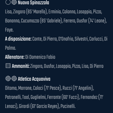
⚪🔵
Nuova Spinazzola
Liso, Zingaro (85’ Morella), Erminio, Colonna, Losappio, Pizzo,
Bonanno, Cucumazzo (85’ Gabriele), Ferrero, Ousfar (74’ Leone),
Faye.
A disposizione:
Conte, Di Pierro, D’Onofrio, Silvestri, Carlucci, Di
Palma.
Allenatore:
Di Domenico Fabio
🟨
Ammoniti:
Zingaro, Ousfar, Losappio, Pizzo, Liso, Di Pierro
🔴🔵
Atletico Acquaviva
Ditoma, Marrone, Colaci (71’ Pesce), Rucci (71’ Angelini),
Patronelli, Taal, Guglielmi, Ferrante (60’ Fucci), Fernandez (71’
Lenoci), Girardi (61’ Garcia Reyes), Pucinelli.