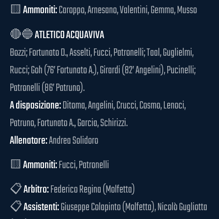
🟨
Ammoniti:
Caroppo, Arnesano, Valentini, Gemma, Musso
🔴🔵
ATLETICO ACQUAVIVA
Bozzi; Fortunato D., Asselti, Fucci, Patronelli; Taal, Guglielmi,
Rucci; Goh (76’ Fortunato A.), Girardi (82’ Angelini), Pucinelli;
Patronelli (86’ Patruno).
A disposizione:
Ditoma, Angelini, Crucci, Cosmo, Lenoci,
Patruno, Fortunato A., Garcia, Schirizzi.
Allenatore:
Andrea Solidoro
🟨
Ammoniti:
Fucci, Patronelli
📋
Arbitro:
Federico Regina (Molfetta)
📋
Assistenti:
Giuseppe Colapinto (Molfetta), Nicolò Gugliotta