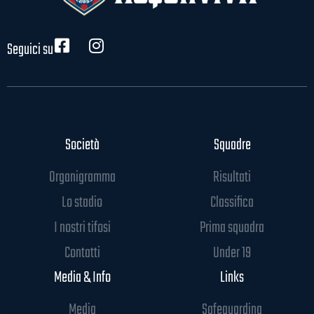
Seguici su
Società
Squadre
Organigramma
Risultati
Lo stadio
Classifica
I nostri tifosi
Prima squadra
Contatti
Under 19
Media & Info
Links
Media
Safeguarding