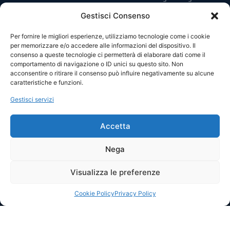
News
Codice di Condotta
Gestisci Consenso
Sponsor
Privacy Policy
Per fornire le migliori esperienze, utilizziamo tecnologie come i cookie
per memorizzare e/o accedere alle informazioni del dispositivo. Il
Accrediti
Cookie Policy
consenso a queste tecnologie ci permetterà di elaborare dati come il
comportamento di navigazione o ID unici su questo sito. Non
acconsentire o ritirare il consenso può influire negativamente su alcune
caratteristiche e funzioni.
Gestisci servizi
Accetta
Nega
Copyright © 2024 ASD Atletico Acquaviva
Piazza Vittorio Emanuele, 38 – 70021 Acquaviva delle Fonti (BA)
Visualizza le preferenze
Matricola FIGC 935049 P.I. 07257140728 C.F.: 9109980072
PEC:
asdatleticoacquaviva@legalmail.it
– Cell.:
+39 342 0802245
Cookie Policy
Privacy Policy
Comitato Olimpico Nazionale Italiano N° 165446 del
Reg. Nazionale delle Associazioni e Società Sportive Dilettantistiche
ARSNOVA STUDIO
POWERED BY