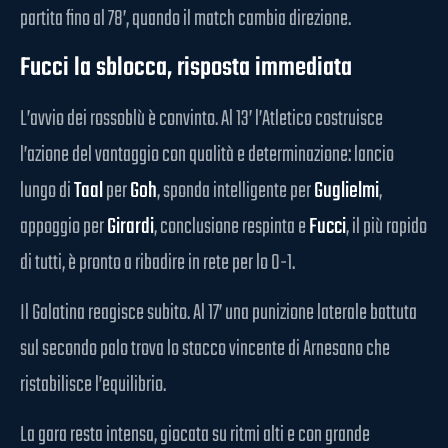
partita fino al 78’, quando il match cambia direzione.
Fucci la sblocca, risposta immediata
L’avvio dei rossoblù è convinto. Al 13’ l’Atletico costruisce
l’azione del vantaggio con qualità e determinazione: lancio
lungo di
Taal
per
Goh
, sponda intelligente per
Guglielmi
,
appoggio per
Girardi
, conclusione respinta e
Fucci
, il più rapido
di tutti, è pronto a ribadire in rete per lo 0-1.
Il Galatina reagisce subito. Al 17’ una punizione laterale battuta
sul secondo palo trova lo stacco vincente di Arnesano che
ristabilisce l’equilibrio.
La gara resta intensa, giocata su ritmi alti e con grande