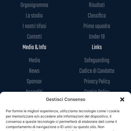
Organigramma
Risultati
Lo stadio
Classifica
I nostri tifosi
Prima squadra
Contatti
Under 19
Media & Info
Links
Media
Safeguarding
News
Codice di Condotta
Sponsor
Privacy Policy
Accrediti
Cookie Policy
Gestisci Consenso
Per fornire le migliori esperienze, utilizziamo tecnologie come i cookie
per memorizzare e/o accedere alle informazioni del dispositivo. Il
consenso a queste tecnologie ci permetterà di elaborare dati come il
comportamento di navigazione o ID unici su questo sito. Non