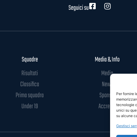
Seguici su
Squadre
Media & Info
Risultati
Media
Classifica
News
Prima squadra
Sponsor
Per fornire 
memorizzare 
Under 19
Accrediti
tecnologie c
unici su que
su alcune ca
Gestisci ser