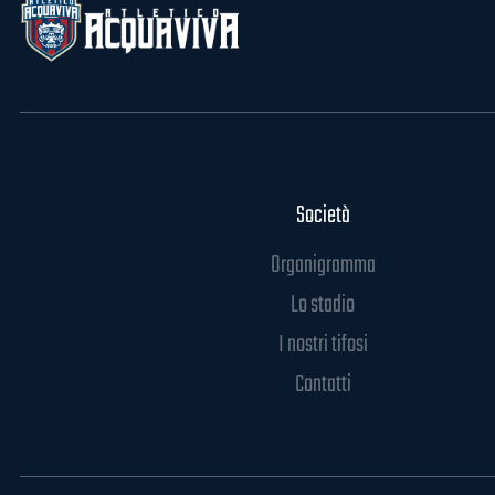
Società
Organigramma
Lo stadio
I nostri tifosi
Contatti