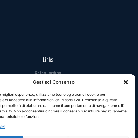
Links
Safeguarding
Gestisci Consenso
Codice di Condotta
Privacy Policy
le migliori esperienze, utilizziamo tecnologie come i cookie per
e/o accedere alle informazioni del dispositivo. Il consenso a queste
Cookie Policy
i permetterà di elaborare dati come il comportamento di navigazione o ID
sto sito. Non acconsentire o ritirare il consenso può influire negativamente
ratteristiche e funzioni.
vizi