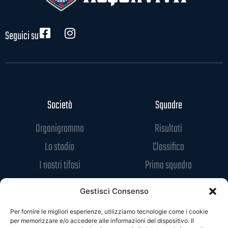
Seguici su
Società
Squadre
Organigramma
Risultati
Lo stadio
Classifica
I nostri tifosi
Prima squadra
Contatti
Under 19
Gestisci Consenso
Media & Info
Links
Per fornire le migliori esperienze, utilizziamo tecnologie come i cookie
Media
Safeguarding
per memorizzare e/o accedere alle informazioni del dispositivo. Il