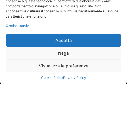
consenso a queste tecnologie ci permetterà di elaborare dati come il
News
Codice di Condotta
comportamento di navigazione o ID unici su questo sito. Non
acconsentire o ritirare il consenso può influire negativamente su alcune
Sponsor
Privacy Policy
caratteristiche e funzioni.
Gestisci servizi
Accrediti
Cookie Policy
Accetta
Nega
Visualizza le preferenze
Cookie Policy
Privacy Policy
Copyright © 2024 ASD Atletico Acquaviva
Piazza Vittorio Emanuele, 38 – 70021 Acquaviva delle Fonti (BA)
Matricola FIGC 935049 P.I. 07257140728 C.F.: 9109980072
PEC:
asdatleticoacquaviva@legalmail.it
– Cell.:
+39 342 0802245
Comitato Olimpico Nazionale Italiano N° 165446 del
Reg. Nazionale delle Associazioni e Società Sportive Dilettantistiche
ARSNOVA STUDIO
POWERED BY