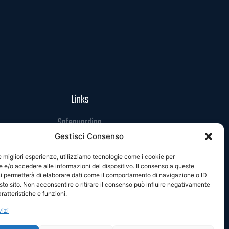
Links
Safeguarding
Gestisci Consenso
Codice di Condotta
Privacy Policy
le migliori esperienze, utilizziamo tecnologie come i cookie per
e/o accedere alle informazioni del dispositivo. Il consenso a queste
Cookie Policy
i permetterà di elaborare dati come il comportamento di navigazione o ID
sto sito. Non acconsentire o ritirare il consenso può influire negativamente
ratteristiche e funzioni.
vizi