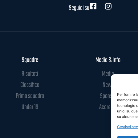
Seguici su
Squadre
Media & Info
Risultati
Media
Classifica
News
Prima squadra
Sponsor
Per fornire 
memorizzare 
Under 19
Accrediti
tecnologie c
unici su que
su alcune ca
Gestisci ser