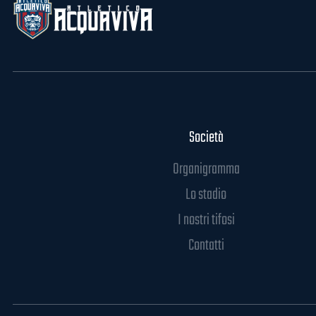
Società
Organigramma
Lo stadio
I nostri tifosi
Contatti