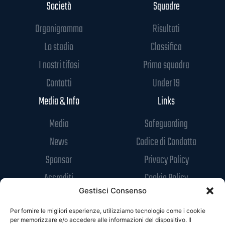
Società
Squadre
Organigramma
Risultati
Lo stadio
Classifica
I nostri tifosi
Prima squadra
Contatti
Under 19
Media & Info
Links
Media
Safeguarding
News
Codice di Condotta
Sponsor
Privacy Policy
Accrediti
Cookie Policy
Gestisci Consenso
Per fornire le migliori esperienze, utilizziamo tecnologie come i cookie
per memorizzare e/o accedere alle informazioni del dispositivo. Il