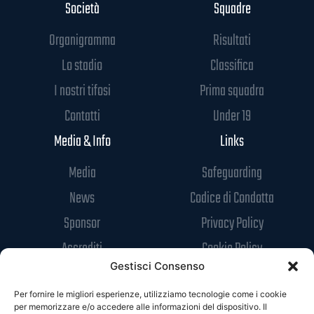
Società
Squadre
Organigramma
Risultati
Lo stadio
Classifica
I nostri tifosi
Prima squadra
Contatti
Under 19
Media & Info
Links
Media
Safeguarding
News
Codice di Condotta
Sponsor
Privacy Policy
Accrediti
Cookie Policy
Gestisci Consenso
Per fornire le migliori esperienze, utilizziamo tecnologie come i cookie
per memorizzare e/o accedere alle informazioni del dispositivo. Il