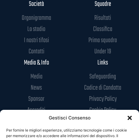
Società
Squadre
Organigramma
Risultati
Lo stadio
Classifica
I nostri tifosi
Prima squadra
Contatti
Under 19
Media & Info
Links
Media
Safeguarding
News
Codice di Condotta
Sponsor
Privacy Policy
Accrediti
Cookie Policy
Gestisci Consenso
Per fornire le migliori esperienze, utilizziamo tecnologie come i cookie
per memorizzare e/o accedere alle informazioni del dispositivo. Il