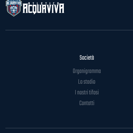
Società
Organigramma
Lo stadio
I nostri tifosi
Contatti