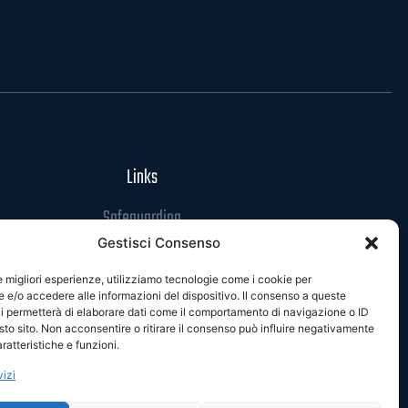
Links
Safeguarding
Gestisci Consenso
Codice di Condotta
Privacy Policy
le migliori esperienze, utilizziamo tecnologie come i cookie per
e/o accedere alle informazioni del dispositivo. Il consenso a queste
Cookie Policy
i permetterà di elaborare dati come il comportamento di navigazione o ID
sto sito. Non acconsentire o ritirare il consenso può influire negativamente
ratteristiche e funzioni.
vizi