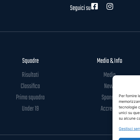
Seguici su
Squadre
Media & Info
Risultati
Media
Classifica
News
Prima squadra
Sponsor
Per fornire 
memorizzare 
Under 19
Accrediti
tecnologie c
unici su que
su alcune ca
Gestisci ser