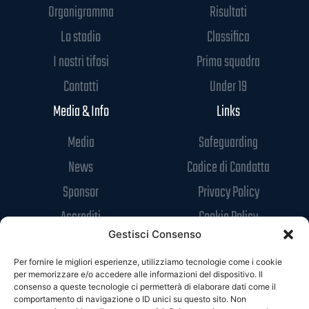
Organigramma
Risultati
Lo stadio
Classifica
I nostri tifosi
Prima squadra
Contatti
Under 19
Media & Info
Links
Media
Safeguarding
News
Codice di Condotta
Sponsor
Privacy Policy
Accrediti
Cookie Policy
Gestisci Consenso
Per fornire le migliori esperienze, utilizziamo tecnologie come i cookie
per memorizzare e/o accedere alle informazioni del dispositivo. Il
consenso a queste tecnologie ci permetterà di elaborare dati come il
comportamento di navigazione o ID unici su questo sito. Non