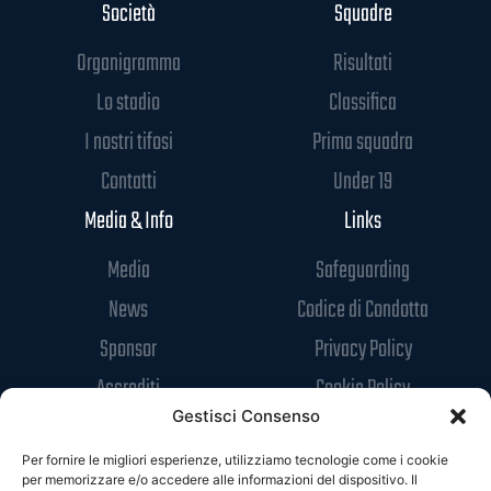
Società
Squadre
Organigramma
Risultati
Lo stadio
Classifica
I nostri tifosi
Prima squadra
Contatti
Under 19
Media & Info
Links
Media
Safeguarding
News
Codice di Condotta
Sponsor
Privacy Policy
Accrediti
Cookie Policy
Gestisci Consenso
Per fornire le migliori esperienze, utilizziamo tecnologie come i cookie
per memorizzare e/o accedere alle informazioni del dispositivo. Il