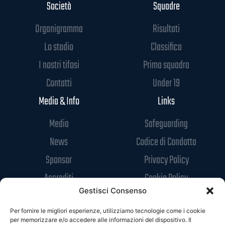
Società
Squadre
Organigramma
Risultati
Lo stadio
Classifica
I nostri tifosi
Prima squadra
Contatti
Under 19
Media & Info
Links
Media
Safeguarding
News
Codice di Condotta
Sponsor
Privacy Policy
Accrediti
Cookie Policy
Gestisci Consenso
Per fornire le migliori esperienze, utilizziamo tecnologie come i cookie
per memorizzare e/o accedere alle informazioni del dispositivo. Il