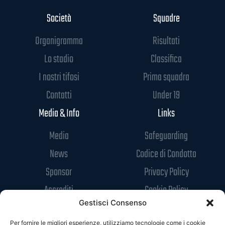
Società
Squadre
Organigramma
Risultati
Lo stadio
Classifica
I nostri tifosi
Prima squadra
Contatti
Under 19
Media & Info
Links
Media
Safeguarding
News
Codice di Condotta
Sponsor
Privacy Policy
Accrediti
Cookie Policy
Gestisci Consenso
Per fornire le migliori esperienze, utilizziamo tecnologie come i cookie