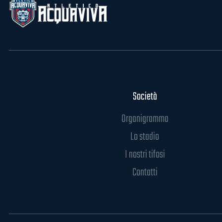
Società
Organigramma
Lo stadio
I nostri tifosi
Contatti