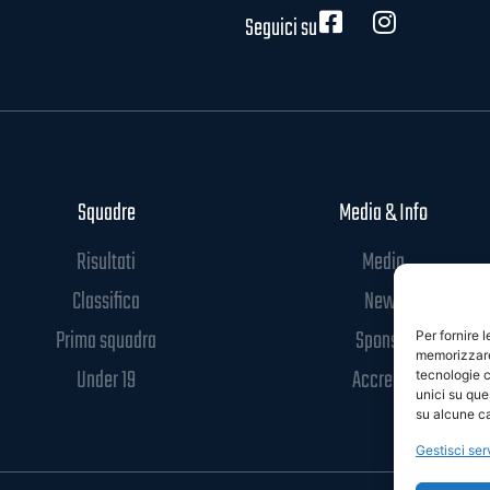
Seguici su
Squadre
Media & Info
Risultati
Media
Classifica
News
Prima squadra
Sponsor
Per fornire 
memorizzare 
Under 19
Accrediti
tecnologie c
unici su que
su alcune ca
Gestisci ser