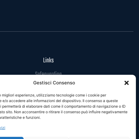
Links
Safeguarding
Gestisci Consenso
Codice di Condotta
Privacy Policy
le migliori esperienze, utilizziamo tecnologie come i cookie per
e/o accedere alle informazioni del dispositivo. Il consenso a queste
Cookie Policy
i permetterà di elaborare dati come il comportamento di navigazione o ID
sto sito. Non acconsentire o ritirare il consenso può influire negativamente
ratteristiche e funzioni.
vizi