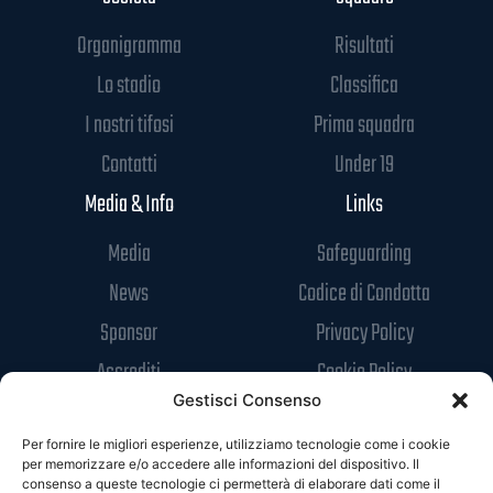
Organigramma
Risultati
Lo stadio
Classifica
I nostri tifosi
Prima squadra
Contatti
Under 19
Media & Info
Links
Media
Safeguarding
News
Codice di Condotta
Sponsor
Privacy Policy
Accrediti
Cookie Policy
Gestisci Consenso
Per fornire le migliori esperienze, utilizziamo tecnologie come i cookie
per memorizzare e/o accedere alle informazioni del dispositivo. Il
consenso a queste tecnologie ci permetterà di elaborare dati come il