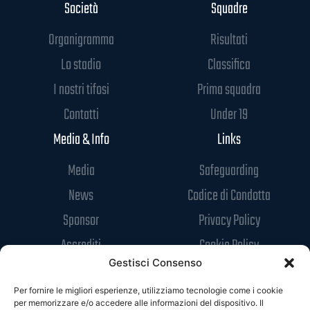
Società
Squadre
Organigramma
Risultati
Lo stadio
Classifica
I nostri tifosi
Prima squadra
Contatti
Under 19
Media & Info
Links
Media
Safeguarding
News
Codice di Condotta
Sponsor
Privacy Policy
Accrediti
Cookie Policy
Gestisci Consenso
Per fornire le migliori esperienze, utilizziamo tecnologie come i cookie
per memorizzare e/o accedere alle informazioni del dispositivo. Il