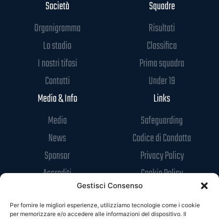
Società
Squadre
Organigramma
Risultati
Lo stadio
Classifica
I nostri tifosi
Prima squadra
Contatti
Under 19
Media & Info
Links
Media
Safeguarding
News
Codice di Condotta
Sponsor
Privacy Policy
Accrediti
Cookie Policy
Gestisci Consenso
Per fornire le migliori esperienze, utilizziamo tecnologie come i cookie
per memorizzare e/o accedere alle informazioni del dispositivo. Il