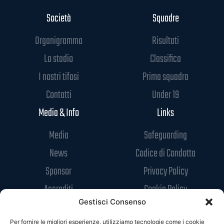
Società
Squadre
Organigramma
Risultati
Lo stadio
Classifica
I nostri tifosi
Prima squadra
Contatti
Under 19
Media & Info
Links
Media
Safeguarding
News
Codice di Condotta
Sponsor
Privacy Policy
Accrediti
Cookie Policy
Gestisci Consenso
Per fornire le migliori esperienze, utilizziamo tecnologie come i cookie