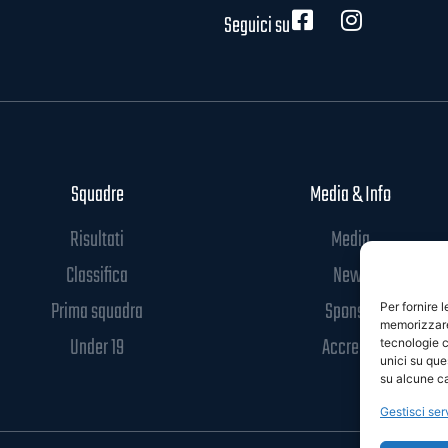
Seguici su
Squadre
Media & Info
Risultati
Media
Classifica
News
Prima squadra
Sponsor
Per fornire 
memorizzare 
Under 19
Accrediti
tecnologie c
unici su que
su alcune ca
Gestisci ser