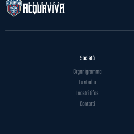
Società
Organigramma
Lo stadio
I nostri tifosi
Contatti