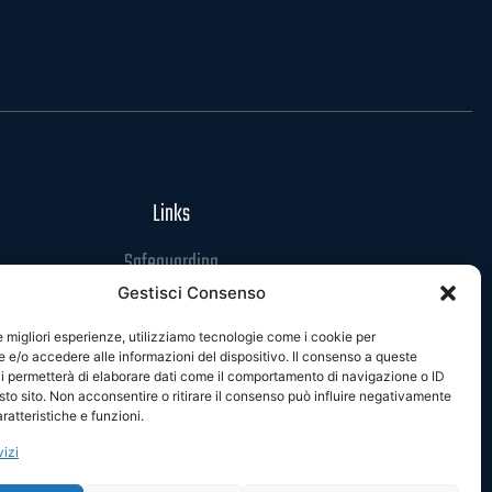
Links
Safeguarding
Gestisci Consenso
Codice di Condotta
Privacy Policy
le migliori esperienze, utilizziamo tecnologie come i cookie per
e/o accedere alle informazioni del dispositivo. Il consenso a queste
Cookie Policy
i permetterà di elaborare dati come il comportamento di navigazione o ID
sto sito. Non acconsentire o ritirare il consenso può influire negativamente
ratteristiche e funzioni.
vizi