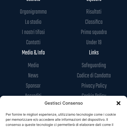
Organigramma
Risultati
Lo stadio
Classifica
I nostri tifosi
Prima squadra
Contatti
Under 19
Media & Info
Links
Media
Safeguarding
News
Codice di Condotta
Sponsor
Privacy Policy
Accrediti
Cookie Policy
Gestisci Consenso
Per fornire le migliori esperienze, utilizziamo tecnologie come i cookie
per memorizzare e/o accedere alle informazioni del dispositivo. Il
consenso a queste tecnologie ci permetterà di elaborare dati come il