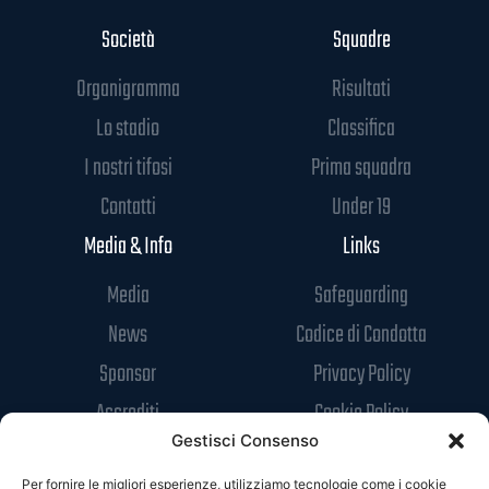
Società
Squadre
Organigramma
Risultati
Lo stadio
Classifica
I nostri tifosi
Prima squadra
Contatti
Under 19
Media & Info
Links
Media
Safeguarding
News
Codice di Condotta
Sponsor
Privacy Policy
Accrediti
Cookie Policy
Gestisci Consenso
Per fornire le migliori esperienze, utilizziamo tecnologie come i cookie