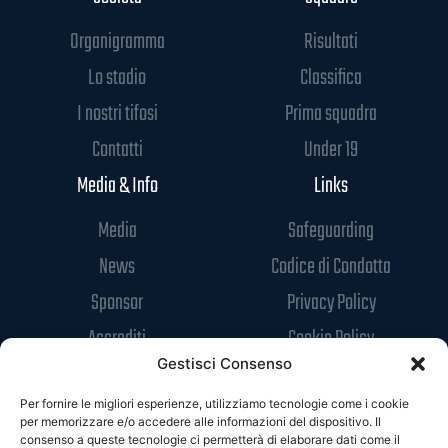
Organigramma
Risultati
Lo stadio
Classifica
I nostri tifosi
Prima squadra
Contatti
Under 19
Media & Info
Links
Media
Safeguarding
News
Codice di Condotta
Sponsor
Privacy Policy
Accrediti
Cookie Policy
Gestisci Consenso
Per fornire le migliori esperienze, utilizziamo tecnologie come i cookie
per memorizzare e/o accedere alle informazioni del dispositivo. Il
consenso a queste tecnologie ci permetterà di elaborare dati come il