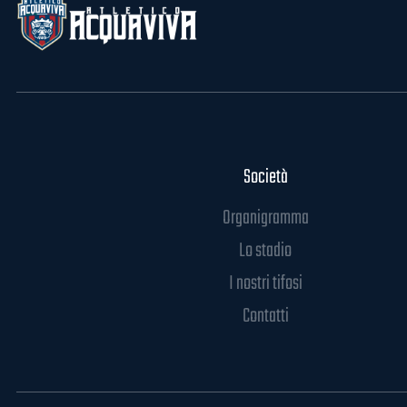
Società
Organigramma
Lo stadio
I nostri tifosi
Contatti