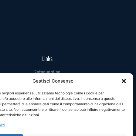
Links
Safeguarding
Gestisci Consenso
Codice di Condotta
Privacy Policy
le migliori esperienze, utilizziamo tecnologie come i cookie per
e/o accedere alle informazioni del dispositivo. Il consenso a queste
Cookie Policy
i permetterà di elaborare dati come il comportamento di navigazione o ID
sto sito. Non acconsentire o ritirare il consenso può influire negativamente
ratteristiche e funzioni.
vizi