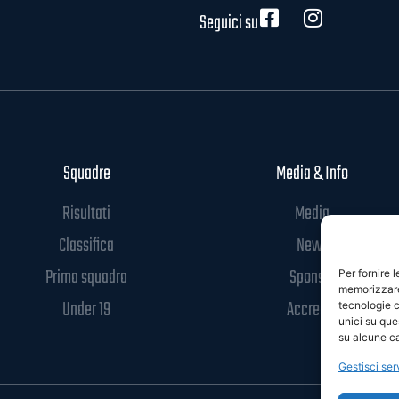
Seguici su
Squadre
Media & Info
Risultati
Media
Classifica
News
Prima squadra
Sponsor
Per fornire 
memorizzare 
Under 19
Accrediti
tecnologie c
unici su que
su alcune ca
Gestisci ser