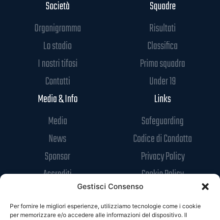
Società
Squadre
Organigramma
Risultati
Lo stadio
Classifica
I nostri tifosi
Prima squadra
Contatti
Under 19
Media & Info
Links
Media
Safeguarding
News
Codice di Condotta
Sponsor
Privacy Policy
Accrediti
Cookie Policy
Gestisci Consenso
Per fornire le migliori esperienze, utilizziamo tecnologie come i cookie
per memorizzare e/o accedere alle informazioni del dispositivo. Il