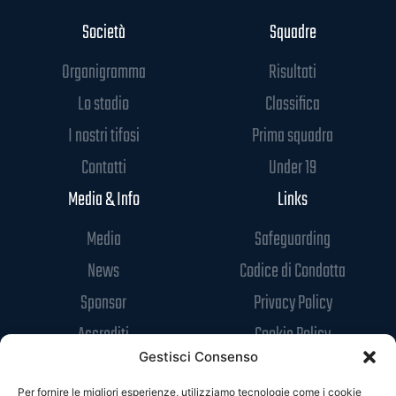
Società
Squadre
Organigramma
Risultati
Lo stadio
Classifica
I nostri tifosi
Prima squadra
Contatti
Under 19
Media & Info
Links
Media
Safeguarding
News
Codice di Condotta
Sponsor
Privacy Policy
Accrediti
Cookie Policy
Gestisci Consenso
Per fornire le migliori esperienze, utilizziamo tecnologie come i cookie