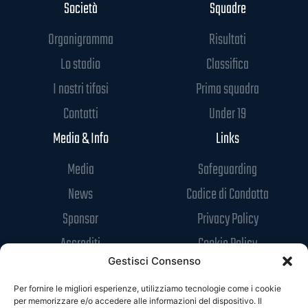
Società
Squadre
Organigramma
Risultati
Lo stadio
Classifica
I nostri tifosi
Prima squadra
Contatti
Under 19
Media & Info
Links
Media
Safeguarding
News
Codice di Condotta
Sponsor
Privacy Policy
Accrediti
Cookie Policy
Gestisci Consenso
Per fornire le migliori esperienze, utilizziamo tecnologie come i cookie
per memorizzare e/o accedere alle informazioni del dispositivo. Il