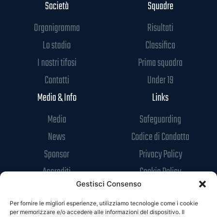
Società
Squadre
Organigramma
Risultati
Lo stadio
Classifica
I nostri tifosi
Prima squadra
Contatti
Under 19
Media & Info
Links
Media
Safeguarding
News
Codice di Condotta
Sponsor
Privacy Policy
Accrediti
Cookie Policy
Gestisci Consenso
Per fornire le migliori esperienze, utilizziamo tecnologie come i cookie
per memorizzare e/o accedere alle informazioni del dispositivo. Il