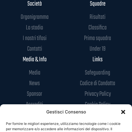
Società
Squadre
Organigramma
Risultati
Lo stadio
Classifica
I nostri tifosi
Prima squadra
Contatti
Under 19
Media & Info
Links
Media
Safeguarding
News
Codice di Condotta
Sponsor
Privacy Policy
Accrediti
Cookie Policy
Gestisci Consenso
Per fornire le migliori esperienze, utilizziamo tecnologie come i cookie
per memorizzare e/o accedere alle informazioni del dispositivo. Il