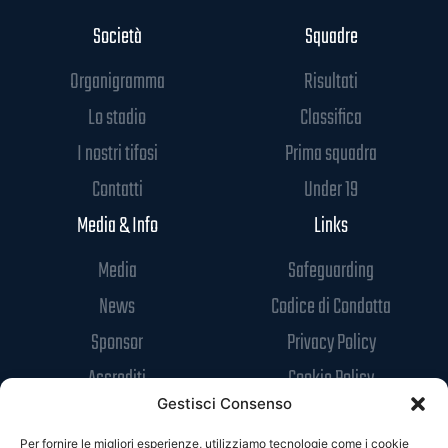
Società
Squadre
Organigramma
Risultati
Lo stadio
Classifica
I nostri tifosi
Prima squadra
Contatti
Under 19
Media & Info
Links
Media
Safeguarding
News
Codice di Condotta
Sponsor
Privacy Policy
Accrediti
Cookie Policy
Gestisci Consenso
Per fornire le migliori esperienze, utilizziamo tecnologie come i cookie