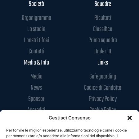
Società
Squadre
Organigramma
Risultati
Lo stadio
Classifica
I nostri tifosi
Prima squadra
Contatti
Under 19
Media & Info
Links
Media
Safeguarding
News
Codice di Condotta
Sponsor
Privacy Policy
Accrediti
Cookie Policy
Gestisci Consenso
Per fornire le migliori esperienze, utilizziamo tecnologie come i cookie
per memorizzare e/o accedere alle informazioni del dispositivo. Il