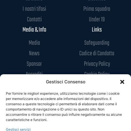
I nostri tifosi
Prima squadra
Contatti
Under 19
Media & Info
Links
Media
Safeguarding
News
Codice di Condotta
Sponsor
Privacy Policy
Accrediti
Cookie Policy
Gestisci Consenso
Per fornire le migliori esperienze, utilizziamo tecnologie come i cookie
per memorizzare e/o accedere alle informazioni del dispositivo. Il
consenso a queste tecnologie ci permetterà di elaborare dati come il
comportamento di navigazione o ID unici su questo sito. Non
acconsentire o ritirare il consenso può influire negativamente su alcune
caratteristiche e funzioni.
Gestisci servizi