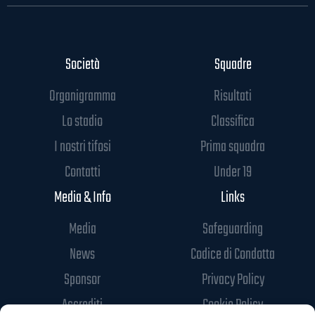
Società
Squadre
Organigramma
Risultati
Lo stadio
Classifica
I nostri tifosi
Prima squadra
Contatti
Under 19
Media & Info
Links
Media
Safeguarding
News
Codice di Condotta
Sponsor
Privacy Policy
Accrediti
Cookie Policy