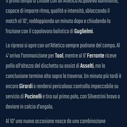
Il primo tempo si chiude con un Atletico Acquaviva dominante,
capace di imporre ritmo, qualità e intensità, sbloccando il
match al 10’, raddoppiando un minuto dopo e chiudendo la
frazione con il capolavoro balistico di
Guglielmi
.
La ripresa si apre con un’Atletico sempre padrone del campo. Al
4’ arriva l’ammonizione per
Taal
, mentre al 6’
Ferrante
riceve
palla all’altezza del dischetto su assist di
Asselti
, ma la
conclusione termina alta sopra la traversa. Un minuto più tardi è
ancora
Girardi
a rendersi pericoloso: controllo impeccabile su
servizio di
Pucinelli
e tiro sul primo palo, con Silvestrini bravo a
deviare in calcio d’angolo.
Al 10’ una nuova occasione nasce da una combinazione