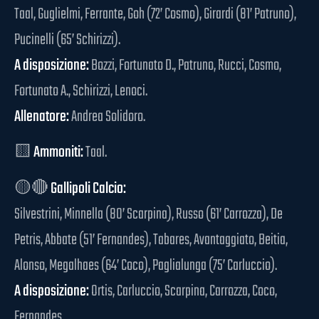
Taal, Guglielmi, Ferrante, Goh (72’ Cosmo), Girardi (81’ Patruno),
Pucinelli (65’ Schirizzi).
A disposizione:
Bozzi, Fortunato D., Patruno, Rucci, Cosmo,
Fortunato A., Schirizzi, Lenoci.
Allenatore:
Andrea Solidoro.
🟨
Ammoniti:
Taal.
🟡🔴
Gallipoli Calcio:
Silvestrini, Minnella (80’ Scarpina), Russo (61’ Carrozza), De
Petris, Abbate (51’ Fernandes), Tabares, Avantaggiato, Beitia,
Alonso, Megalhaes (64’ Coco), Paglialunga (75’ Carluccio).
A disposizione:
Ortis, Carluccio, Scarpina, Carrozza, Coco,
Fernandes.