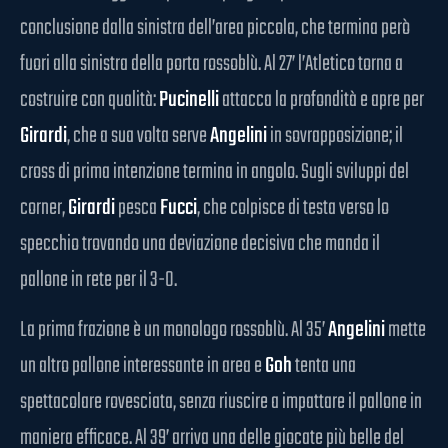
conclusione dalla sinistra dell’area piccola, che termina però
fuori alla sinistra della porta rossoblù. Al 27’ l’Atletico torna a
costruire con qualità:
Pucinelli
attacca la profondità e apre per
Girardi
, che a sua volta serve
Angelini
in sovrapposizione; il
cross di prima intenzione termina in angolo. Sugli sviluppi del
corner,
Girardi
pesca
Fucci
, che colpisce di testa verso lo
specchio trovando una deviazione decisiva che manda il
pallone in rete per il 3-0.
La prima frazione è un monologo rossoblù. Al 35’
Angelini
mette
un altro pallone interessante in area e
Goh
tenta una
spettacolare rovesciata, senza riuscire a impattare il pallone in
maniera efficace. Al 39’ arriva una delle giocate più belle del