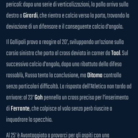
pericoli: dopo una serie di verticalizzazioni, la palla arriva sulla
destra a
Girardi
, che rientra e calcia verso la porta, trovando la
deviazione di un difensore e il conseguente calcio d’angolo.
Il Gallipoli prova a reagire al 20’, sviluppando un’azione sulla
corsia sinistra che porta al cross deviato in corner da
Taal
. Sul
successivo calcio d’angolo, dopo una ribattuta della difesa
rossoblù, Russo tenta la conclusione, ma
Ditoma
controlla
senza particolari difficoltà. La risposta dell’Atletico non tarda ad
arrivare: al 23’
Goh
pennella un cross preciso per l’inserimento
di
Ferrante
, che colpisce al volo senza però riuscire a
inquadrare lo specchio.
Al 25’ è Avantaggiato a provarci per gli ospiti con una