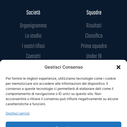
Società
Squadre
Organigramma
Risultati
Lo stadio
Classifica
I nostri tifosi
Prima squadra
Contatti
Under 19
Media & Info
Links
Gestisci Consenso
Media
Safeguarding
Per fornire le migliori esperienze, utilizziamo tecnologie come i cookie
per memorizzare e/o accedere alle informazioni del dispositivo. Il
News
Codice di Condotta
consenso a queste tecnologie ci permetterà di elaborare dati come il
comportamento di navigazione o ID unici su questo sito. Non
Sponsor
Privacy Policy
acconsentire o ritirare il consenso può influire negativamente su alcune
caratteristiche e funzioni.
Accrediti
Cookie Policy
Gestisci servizi