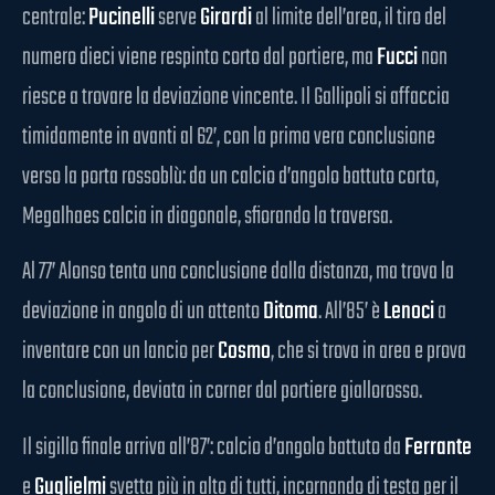
centrale:
Pucinelli
serve
Girardi
al limite dell’area, il tiro del
numero dieci viene respinto corto dal portiere, ma
Fucci
non
riesce a trovare la deviazione vincente. Il Gallipoli si affaccia
timidamente in avanti al 62’, con la prima vera conclusione
verso la porta rossoblù: da un calcio d’angolo battuto corto,
Megalhaes calcia in diagonale, sfiorando la traversa.
Al 77’ Alonso tenta una conclusione dalla distanza, ma trova la
deviazione in angolo di un attento
Ditoma
. All’85’ è
Lenoci
a
inventare con un lancio per
Cosmo
, che si trova in area e prova
la conclusione, deviata in corner dal portiere giallorosso.
Il sigillo finale arriva all’87’: calcio d’angolo battuto da
Ferrante
e
Guglielmi
svetta più in alto di tutti, incornando di testa per il