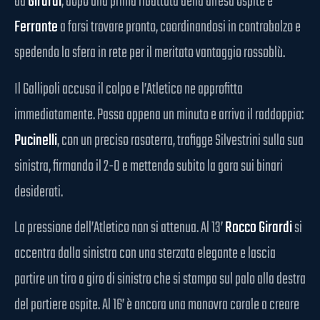
da
Girardi
, dopo una prima ribattuta della difesa ospite è
Ferrante
a farsi trovare pronto, coordinandosi in controbalzo e
spedendo la sfera in rete per il meritato vantaggio rossoblù.
Il Gallipoli accusa il colpo e l’Atletico ne approfitta
immediatamente. Passa appena un minuto e arriva il raddoppio:
Pucinelli
, con un preciso rasoterra, trafigge Silvestrini sulla sua
sinistra, firmando il 2-0 e mettendo subito la gara sui binari
desiderati.
La pressione dell’Atletico non si attenua. Al 13’
Rocco Girardi
si
accentra dalla sinistra con una sterzata elegante e lascia
partire un tiro a giro di sinistro che si stampa sul palo alla destra
del portiere ospite. Al 16’ è ancora una manovra corale a creare